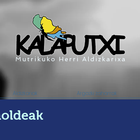
Mutrikuko Herri Aldizkarixa
Aldizkariak
Argazki zaharrak
holdeak