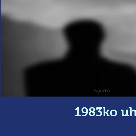
Agurra
1983ko u