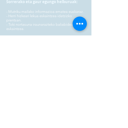
Sorrerako eta gaur egungo helburuak:
- Mutriku mailako informazioa ematea euskaraz.
- Herri hizkeari lekua eskaintzea idatzizko
prentsan.
- Toki nortasuna iraunarazteko baliabideak
eskaintzea.
Helburu horiek betetzeko Kalaputxi Herri-
hilean behingo
Aldizkarixa argitaratzen hasi zen,
maiztsasunez.