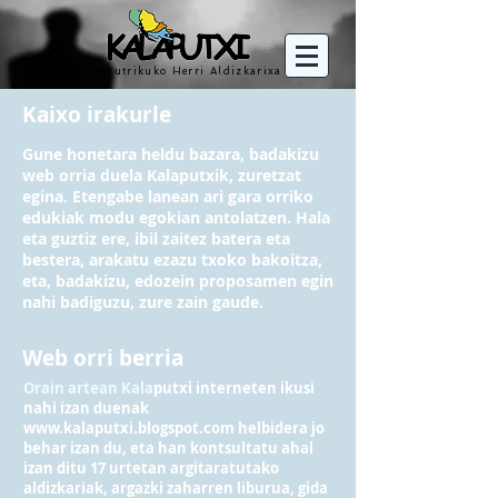
Mutrikuko Herri Aldizkarixa
Kaixo irakurle
Gune honetara heldu bazara, badakizu
web orria duela Kalaputxik, zuretzat
egina. Etengabe lanean ari gara orriko
edukiak modu egokian antolatzen. Hala
eta guztiz ere, ibil zaitez batera eta
bestera, arakatu ezazu txoko bakoitza,
eta, badakizu, edozein proposamen egin
nahi badiguzu, zure zain gaude.
Web orri berria
Orain artean Kala
putxi interneten ikusi
nahi izan duenak
www.kalaputxi.blogspot.com
helbidera jo
behar izan du, eta han kontsultatu ahal
izan ditu 17 urtetan argitaratutako
aldizkariak, argazki zaharren liburua, gida