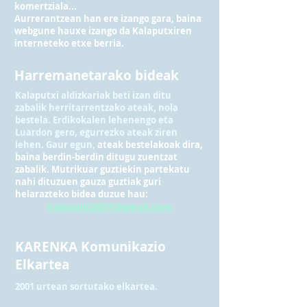
komertziala...
Aurrerantzean han ere izango gara, baina
webgune hauxe izango da Kalaputxiren
interneteko etxe berria.
Harremanetarako bideak
Kalaputxi aldizkariak beti izan ditu
zabalik herritarrentzako ateak, nola
bestela. Erdikokalen lehenengo eta
Luardon gero, egurrezko ateak ziren
lehen. Gaur egun,
ateak bestelakoak dira,
baina berdin-berdin ditugu zuentzat
zabalik. Mutrikuar guztiekin partekatu
nahi dituzuen gauza guztiak guri
helarazteko bidea duzue hau:
kalaputxi2001@gmail.com
KARENKA Komunikazio
Elkartea
2001 urtean sortutako elkartea.