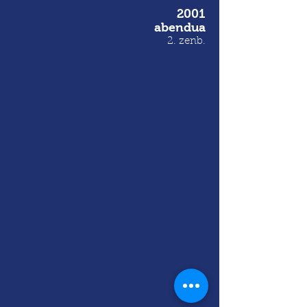
2001
abendua
2. zenb
.