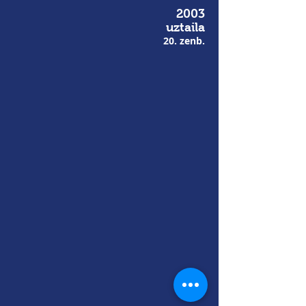
2003
uztaila
20. zenb.