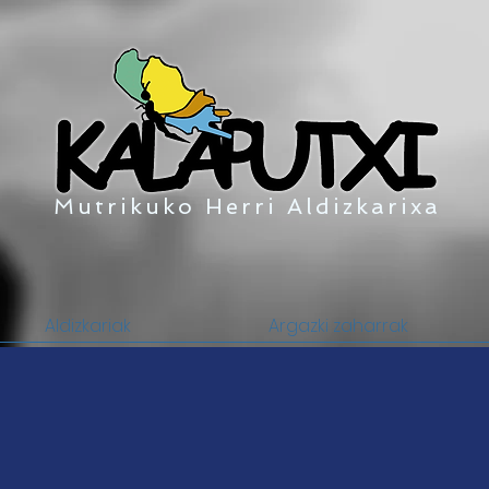
Mutrikuko Herri Aldizkarixa
Aldizkariak
Argazki zaharrak