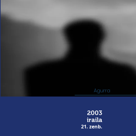
Agurra
2003
iraila
21. zenb.