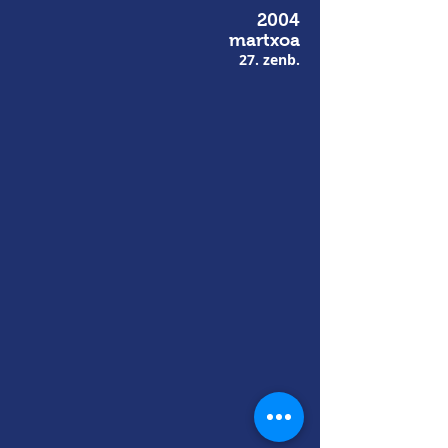
2004
martxoa
27. zenb.