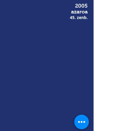
2005
azaroa
45. zenb.