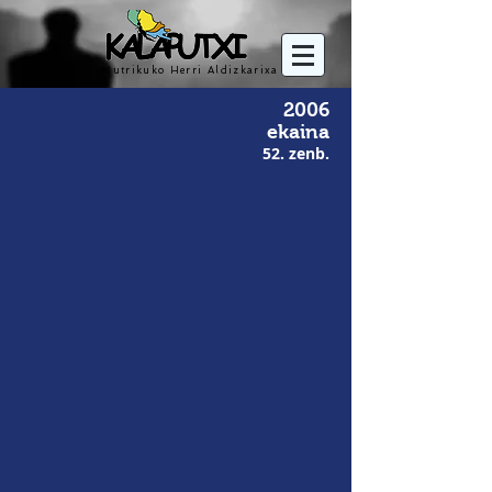
Mutrikuko Herri Aldizkarixa
2006
ekaina
52. zenb.