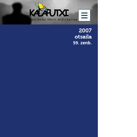
Mutrikuko Herri Aldizkarixa
2007
otsaila
59. zenb.