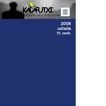
Mutrikuko Herri Aldizkarixa
2008
uztaila
75. zenb.