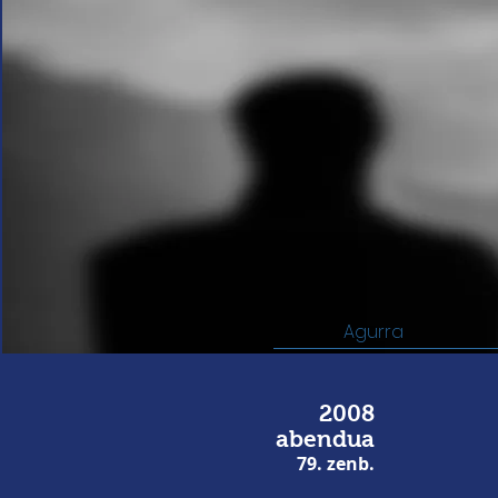
Agurra
2008
abendua
79. zenb.