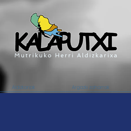
Mutrikuko Herri Aldizkarixa
Aldizkariak
Argazki zaharrak