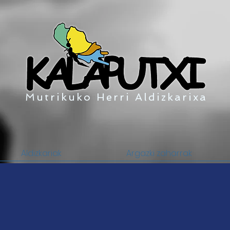
Mutrikuko Herri Aldizkarixa
Aldizkariak
Argazki zaharrak