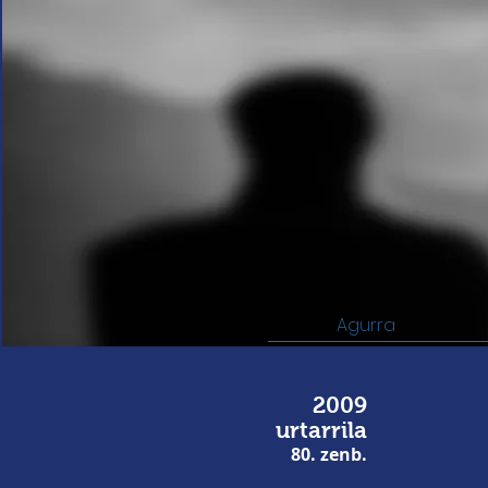
Agurra
2009
urtarrila
80. zenb.