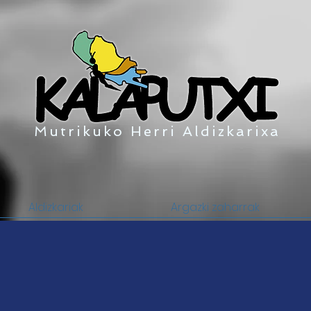
Mutrikuko Herri Aldizkarixa
Aldizkariak
Argazki zaharrak