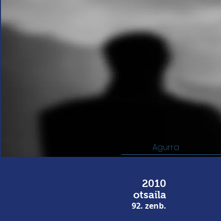
Agurra
2010
otsaila
92. zenb.