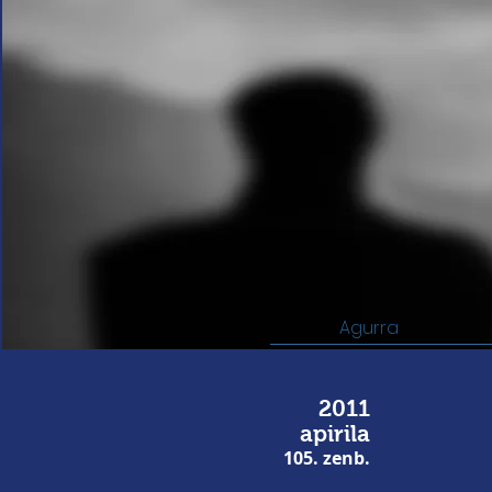
Agurra
2011
apirila
105. zenb.