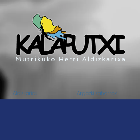
Mutrikuko Herri Aldizkarixa
Aldizkariak
Argazki zaharrak