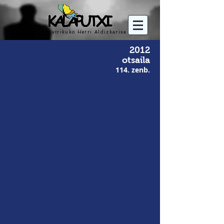
Mutrikuko Herri Aldizkarixa
2012
otsaila
114. zenb.