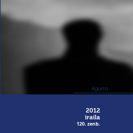
Agurra
2012
iraila
120. zenb.