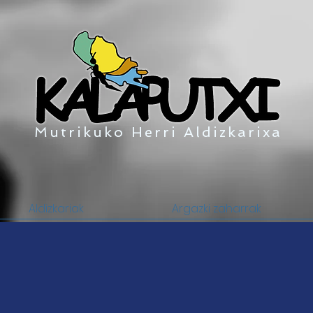
Mutrikuko Herri Aldizkarixa
Aldizkariak
Argazki zaharrak