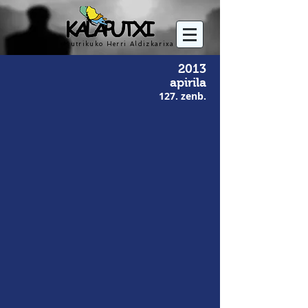
Mutrikuko Herri Aldizkarixa
2013
apirila
127. zenb.