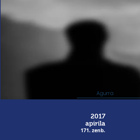
Agurra
2017
apirila
171. zenb.