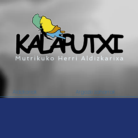
Mutrikuko Herri Aldizkarixa
Aldizkariak
Argazki zaharrak