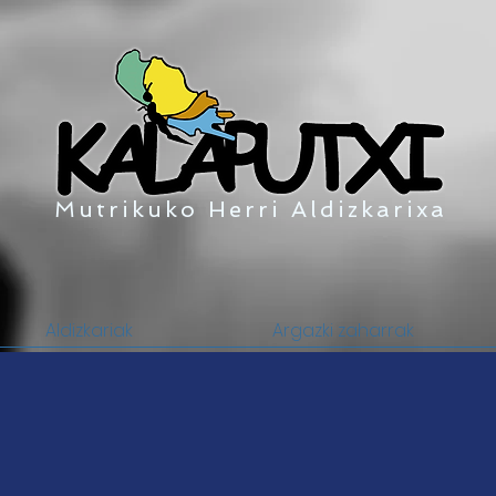
Mutrikuko Herri Aldizkarixa
Aldizkariak
Argazki zaharrak