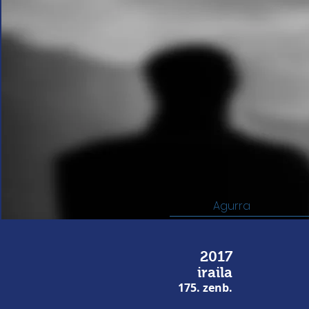
Agurra
2017
iraila
175. zenb.