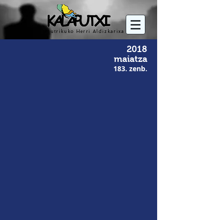
Mutrikuko Herri Aldizkarixa
2018
maiatza
183. zenb.