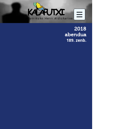
Mutrikuko Herri Aldizkarixa
2018
abendua
189. zenb.