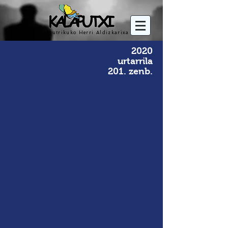
Mutrikuko Herri Aldizkarixa
2020
urtarrila
201. zenb.