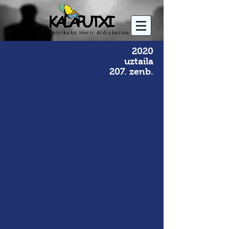
Mutrikuko Herri Aldizkarixa
2020
uztaila
207. zenb.