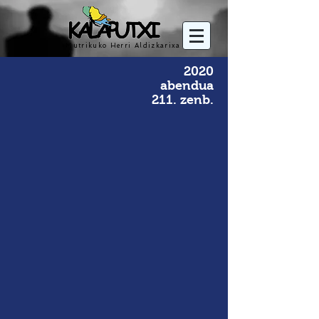
Mutrikuko Herri Aldizkarixa
2020
abendua
211. zenb.