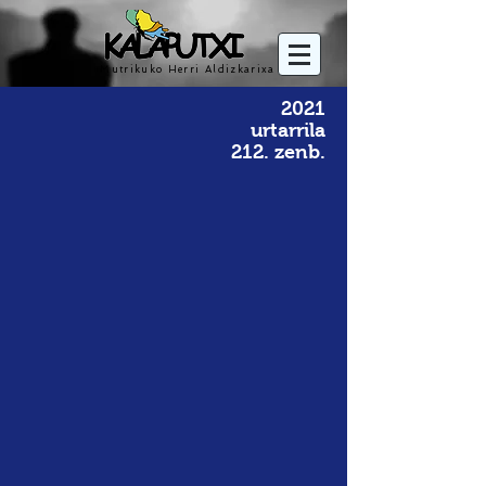
Mutrikuko Herri Aldizkarixa
2021
urtarrila
212. zenb.