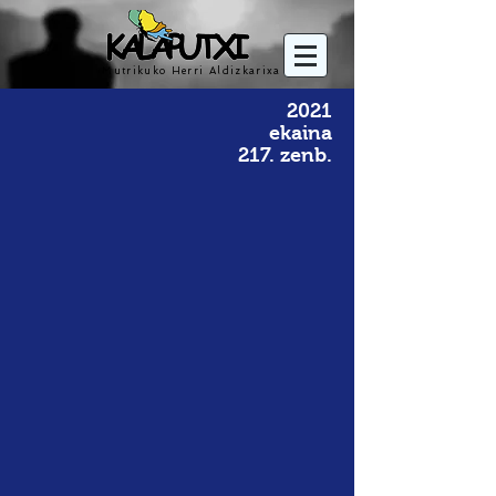
Mutrikuko Herri Aldizkarixa
2021
ekaina
217. zenb.