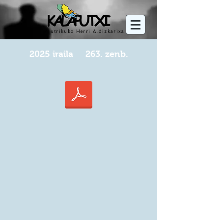
Mutrikuko Herri Aldizkarixa
2025
iraila
263. zenb.