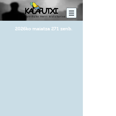
Mutrikuko Herri Aldizkarixa
2026ko
maiatza
271 zenb.