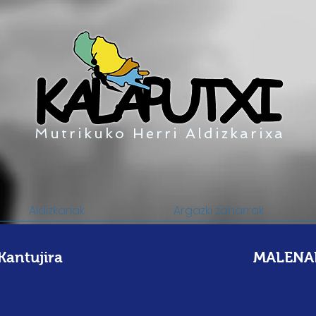
Mutrikuko Herri Aldizkarixa
Aldizkariak
Argazki zaharrak
antujira
MALENA