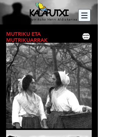
Mutrikuko Herri Aldizkarixa
MUTRIKU ETA
MUTRIKUARRAK
baserri giroa
argazkitan