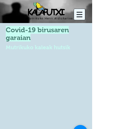
Mutrikuko Herri Aldizkarixa
Covid-19 birusaren
garaian
Mutrikuko kaleak hutsik
2020ko apirilaren 5ean