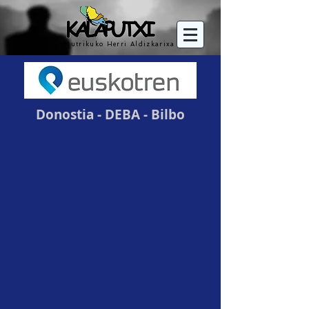
Mutrikuko Herri Aldizkarixa
Donostia - DEBA - Bilbo