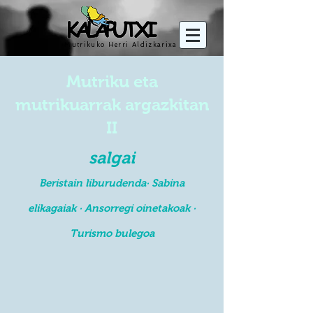
Mutrikuko Herri Aldizkarixa
Mutriku eta
mutrikuarrak argazkitan
II
salgai
Beristain liburudenda· Sabina
elikagaiak · Ansorregi oinetakoak ·
Turismo bulegoa