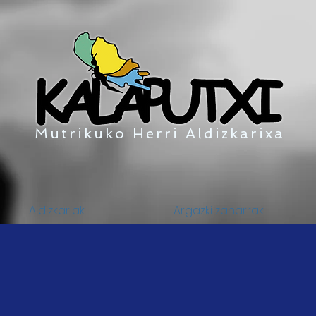
Mutrikuko Herri Aldizkarixa
Aldizkariak
Argazki zaharrak