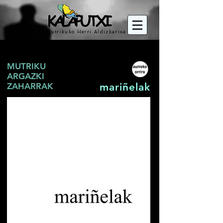
Mutrikuko Herri Aldizkarixa
MUTRIKU
ARGAZKI
mariñelak
ZAHARRAK