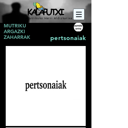
Mutrikuko Herri Aldizkarixa
MUTRIKU
ARGAZKI
ZAHARRAK
pertsonaiak