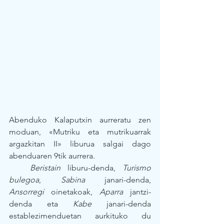
Abenduko Kalaputxin aurreratu zen 
moduan, «Mutriku eta mutrikuarrak 
argazkitan II» liburua salgai dago 
abenduaren 9tik aurrera.
Beristain
 liburu-denda, 
Turismo 
bulegoa
, 
Sabina
 janari-denda, 
Ansorregi
 oinetakoak, 
Aparra
 jantzi-
denda eta 
Kabe
 janari-denda 
establezimenduetan aurkituko du 