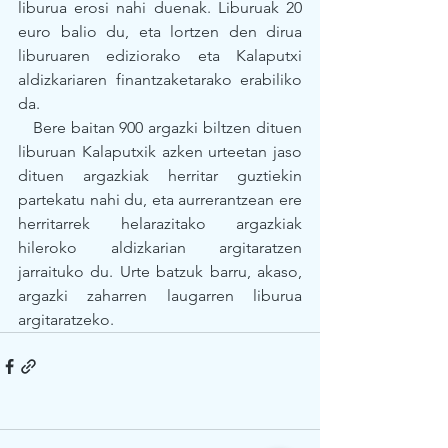
liburua erosi nahi duenak. Liburuak 20 
euro balio du, eta lortzen den dirua 
liburuaren ediziorako eta Kalaputxi 
aldizkariaren finantzaketarako erabiliko 
da.
   Bere baitan 900 argazki biltzen dituen 
liburuan Kalaputxik azken urteetan jaso 
dituen argazkiak herritar guztiekin 
partekatu nahi du, eta aurrerantzean ere 
herritarrek helarazitako argazkiak 
hileroko aldizkarian argitaratzen 
jarraituko du. Urte batzuk barru, akaso, 
argazki zaharren laugarren liburua 
argitaratzeko.