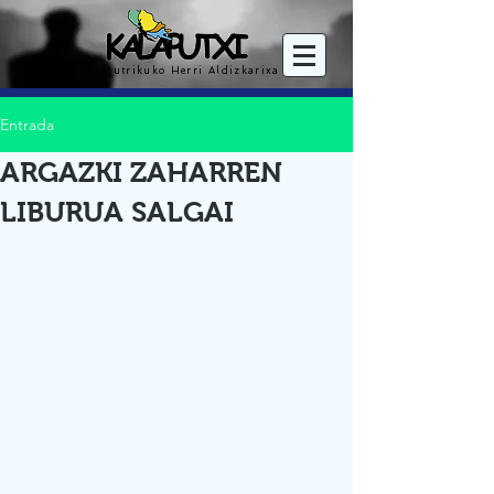
Mutrikuko Herri Aldizkarixa
Entrada
ARGAZKI ZAHARREN
LIBURUA SALGAI