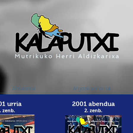
Mutrikuko Herri Aldizkarixa
Aldizkariak
Argazki zaharrak
01
urria
2001
abendua
. zenb.
2. zenb.