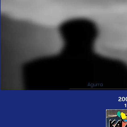
Agurra
20
1