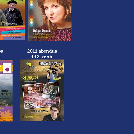
oa
2011 abendua
.
112. zenb.