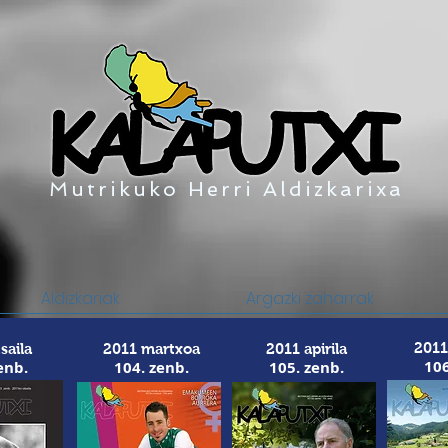
Mutrikuko Herri Aldizkarixa
Aldizkariak
Argazki zaharrak
2011
saila
2011 martxoa
2011 apirila
106
enb.
104. zenb.
105. zenb.