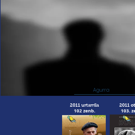
Agurra
2011 urtarrila
2011 ot
102 zenb.
103. z