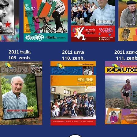
2011 iraila
2011 urria
2011 azar
109. zenb.
110. zenb.
111. zenb