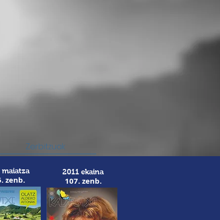
Zerbitzuak
 maiatza
2011 ekaina
. zenb.
107. zenb.