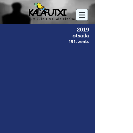
Mutrikuko Herri Aldizkarixa
2019
otsaila
191. zenb.