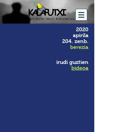
Mutrikuko Herri Aldizkarixa
2020
apirila
204. zenb.
berezia
irudi guztien
bideoa