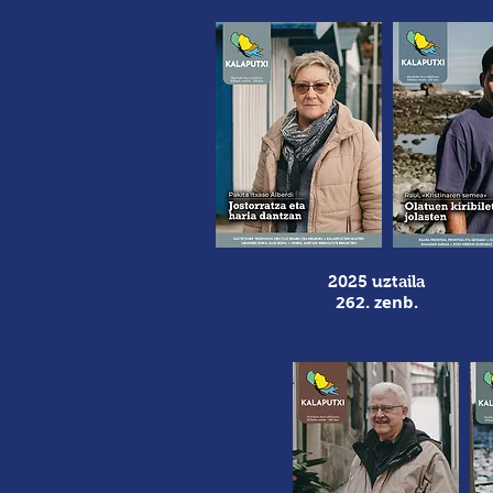
2025 uztaila
262. zenb.