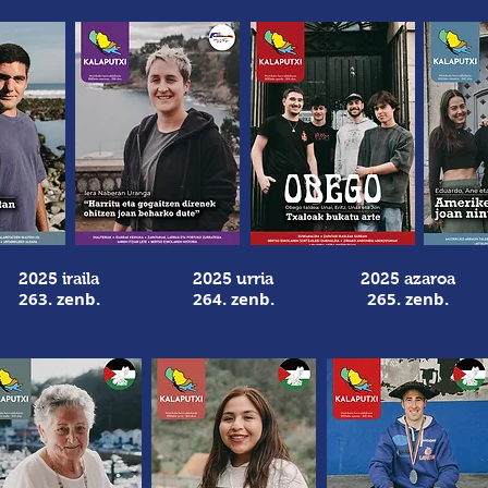
2025 iraila
2025 urria
2025 azaroa
263. zenb.
264. zenb.
265
. zenb.