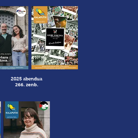
2025 abendua
266
. zenb.