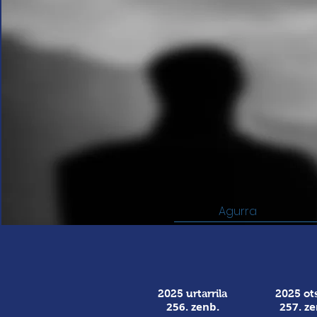
Agurra
2025 urtarrila
2025 ots
256. zenb.
257. ze