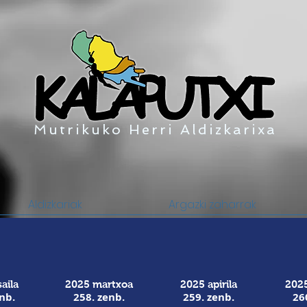
Mutrikuko Herri Aldizkarixa
Aldizkariak
Argazki zaharrak
aila
2025 martxoa
2025 apirila
2025
nb.
258. zenb.
259. zenb.
26