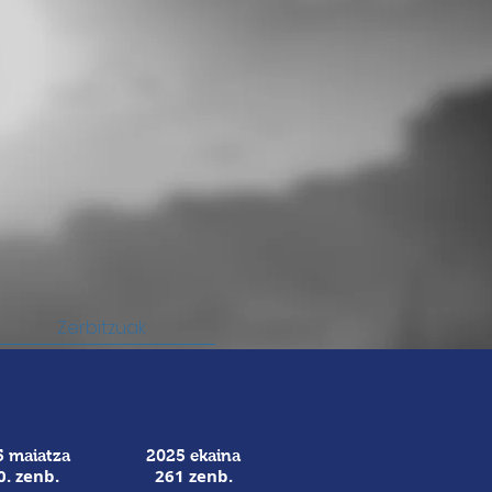
Zerbitzuak
 maiatza
2025 ekaina
0
. zenb.
261 zenb.